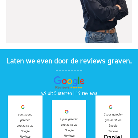
Laten we even door de reviews graven.
4,9 uit 5 sterren | 19 reviews
een maand
2 jaar geleden
1 jaar geleden
geleden
geplaatst via
geplaatst via
geplaatst via
Google
Google
Google
Reviews
Daniel
Reviews
Reviews