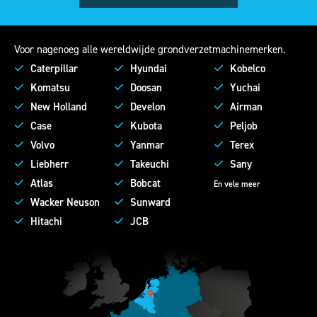
Voor nagenoeg alle wereldwijde grondverzetmachinemerken.
Caterpillar
Hyundai
Kobelco
Komatsu
Doosan
Yuchai
New Holland
Develon
Airman
Case
Kubota
Peljob
Volvo
Yanmar
Terex
Liebherr
Takeuchi
Sany
Atlas
Bobcat
En vele meer
Wacker Neuson
Sunward
Hitachi
JCB