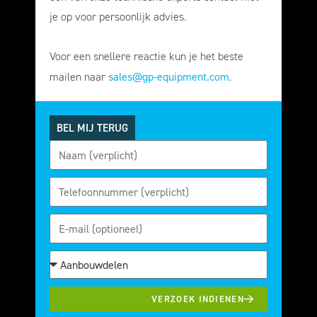
je op voor persoonlijk advies.
Voor een snellere reactie kun je het beste
sales@gp-equipment.com
mailen naar
.
BEL MIJ TERUG
VERZOEK INDIENEN