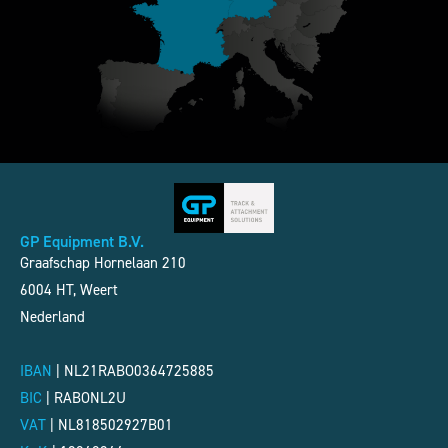
GP Equipment B.V.
Graafschap Hornelaan 210
6004 HT, Weert
Nederland
IBAN
| NL21RABO0364725885
BIC
|
RABONL2U
VAT
|
NL818502927B01