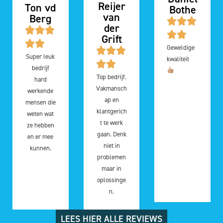
Reijer
Ton vd
Bothe
van
Berg
der
Grift
Geweldige
Super leuk
kwaliteit
bedrijf
Top bedrijf.
hard
Vakmansch
werkende
ap en
mensen die
klantgerich
weten wat
t te werk
ze hebben
gaan. Denk
en er mee
niet in
kunnen.
problemen
maar in
oplossinge
n.
LEES HIER ALLE REVIEWS