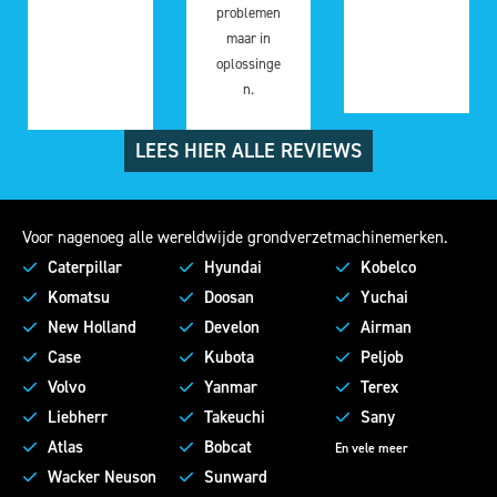
problemen
maar in
oplossinge
n.
LEES HIER ALLE REVIEWS
Voor nagenoeg alle wereldwijde grondverzetmachinemerken.
Caterpillar
Hyundai
Kobelco
Komatsu
Doosan
Yuchai
New Holland
Develon
Airman
Case
Kubota
Peljob
Volvo
Yanmar
Terex
Liebherr
Takeuchi
Sany
Atlas
Bobcat
En vele meer
Wacker Neuson
Sunward