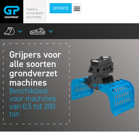
OFFERTE
Grijpers voor
alle soorten
grondverzet
machines
Beschikbaar
voor machines
van 0,5 tot 200
ton