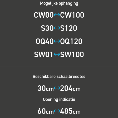
Mogelijke ophanging
CW00
CW100
S30
S120
OQ40
OQ120
SW01
SW100
Beschikbare schaalbreedtes
30
204
cm
cm
Opening indicatie
60
485
cm
cm