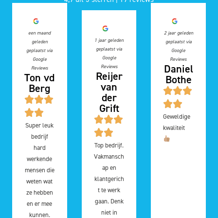
een maand
2 jaar geleden
1 jaar geleden
geleden
geplaatst via
geplaatst via
geplaatst via
Google
Google
Google
Reviews
Daniel
Reviews
Reviews
Reijer
Ton vd
Bothe
van
Berg
der
Grift
Geweldige
Super leuk
kwaliteit
bedrijf
Top bedrijf.
hard
Vakmansch
werkende
ap en
mensen die
klantgerich
weten wat
t te werk
ze hebben
gaan. Denk
en er mee
niet in
kunnen.