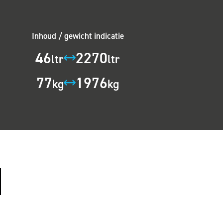
Inhoud / gewicht indicatie
46
2270
ltr
ltr
77
1976
kg
kg