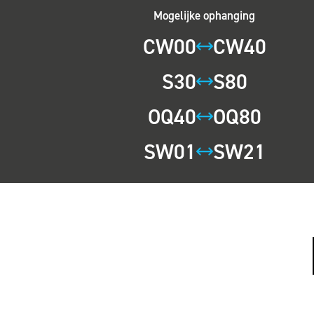
Mogelijke ophanging
CW00
CW40
S30
S80
OQ40
OQ80
SW01
SW21