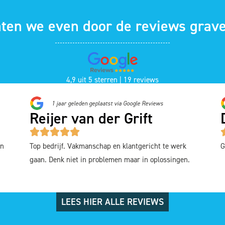
aten we even door de reviews grave
4,9 uit 5 sterren | 19 reviews
1 jaar geleden geplaatst via Google Reviews
Reijer van der Grift
en
Top bedrijf. Vakmanschap en klantgericht te werk
G
gaan. Denk niet in problemen maar in oplossingen.
LEES HIER ALLE REVIEWS