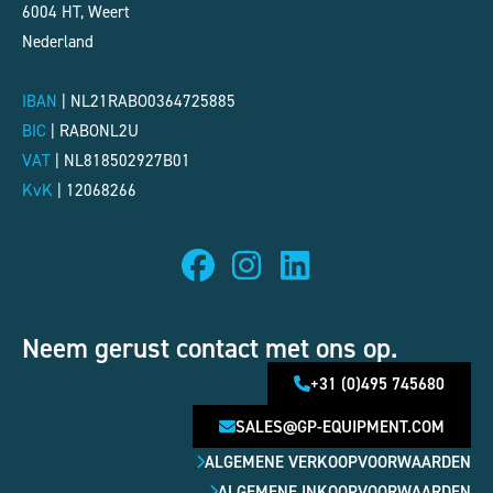
6004 HT, Weert
Nederland
IBAN
| NL21RABO0364725885
BIC
|
RABONL2U
VAT
|
NL818502927B01
KvK
|
12068266
Neem gerust contact met ons op.
+31 (0)495 745680
SALES@GP-EQUIPMENT.COM
ALGEMENE VERKOOPVOORWAARDEN
ALGEMENE INKOOPVOORWAARDEN