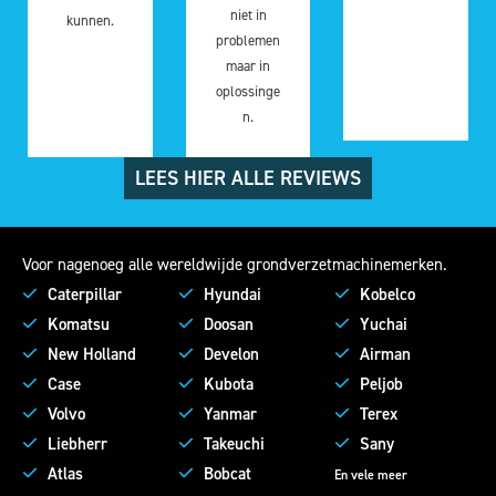
niet in
kunnen.
problemen
maar in
oplossinge
n.
LEES HIER ALLE REVIEWS
Voor nagenoeg alle wereldwijde grondverzetmachinemerken.
Caterpillar
Hyundai
Kobelco
Komatsu
Doosan
Yuchai
New Holland
Develon
Airman
Case
Kubota
Peljob
Volvo
Yanmar
Terex
Liebherr
Takeuchi
Sany
Atlas
Bobcat
En vele meer