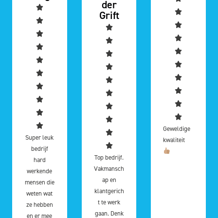
der
Grift
Geweldige
Super leuk
kwaliteit
bedrijf
Top bedrijf.
hard
Vakmansch
werkende
ap en
mensen die
klantgerich
weten wat
t te werk
ze hebben
gaan. Denk
en er mee