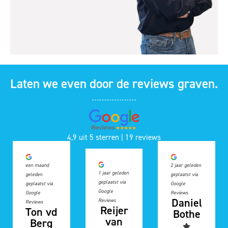
Laten we even door de reviews graven.
4,9 uit 5 sterren | 19 reviews
een maand
2 jaar geleden
1 jaar geleden
geleden
geplaatst via
geplaatst via
geplaatst via
Google
Google
Google
Reviews
Daniel
Reviews
Reviews
Reijer
Ton vd
Bothe
van
Berg