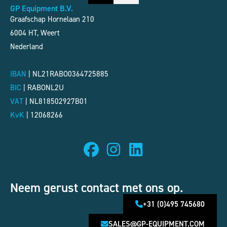
GP Equipment B.V.
Graafschap Hornelaan 210
6004 HT, Weert
Nederland
IBAN
| NL21RABO0364725885
BIC
|
RABONL2U
VAT
|
NL818502927B01
KvK
|
12068266
Neem gerust contact met ons op.
+31 (0)495 745680
SALES@GP-EQUIPMENT.COM