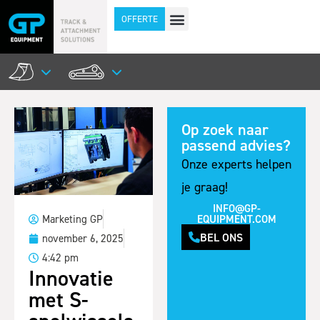
OFFERTE
Op zoek naar
passend advies?
Onze experts helpen
je graag!
INFO@GP-
EQUIPMENT.COM
Marketing GP
BEL ONS
november 6, 2025
4:42 pm
Innovatie
met S-