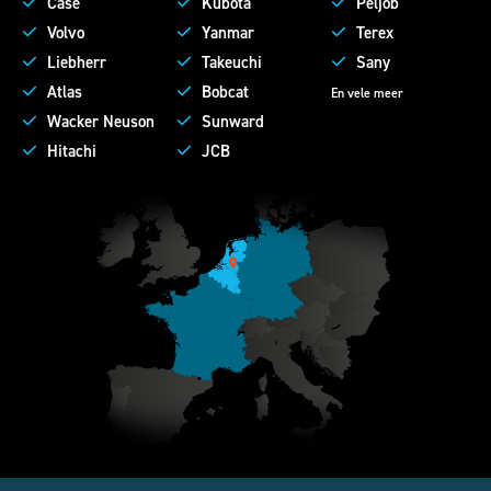
Case
Kubota
Peljob
Volvo
Yanmar
Terex
Liebherr
Takeuchi
Sany
Atlas
Bobcat
En vele meer
Wacker Neuson
Sunward
Hitachi
JCB