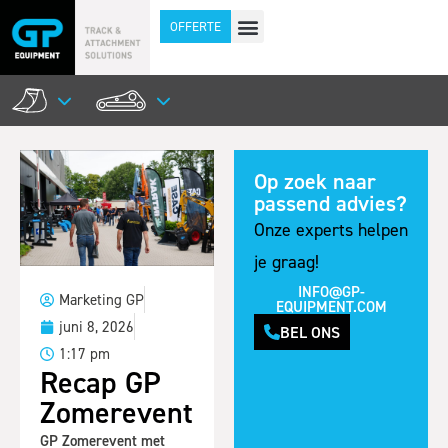
OFFERTE
Op zoek naar
passend advies?
Onze experts helpen
je graag!
INFO@GP-
Marketing GP
EQUIPMENT.COM
juni 8, 2026
BEL ONS
1:17 pm
Recap GP
Zomerevent
GP Zomerevent met