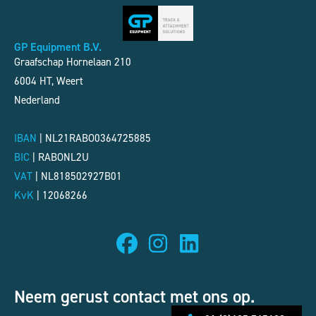
GP Equipment B.V.
Graafschap Hornelaan 210
6004 HT, Weert
Nederland
IBAN
| NL21RABO0364725885
BIC
|
RABONL2U
VAT
|
NL818502927B01
KvK
|
12068266
Neem gerust contact met ons op.